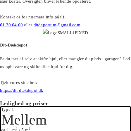
især koster. Oversigten bliver løbende opdateret.
Kontakt os for nærmere info på tlf.
61 30 64 00
eller
ditdepotrum@gmail.com
Dit-Dækdepot
Er du træt af selv at skifte hjul, eller mangler du plads i garagen? Lad
os opbevare og skifte dine hjul for dig.
Tjek vores side her:
https://dit-dækdepot.dk
Ledighed og priser
Type 1
Mellem
3
2
ca 11 m
/ 5 m