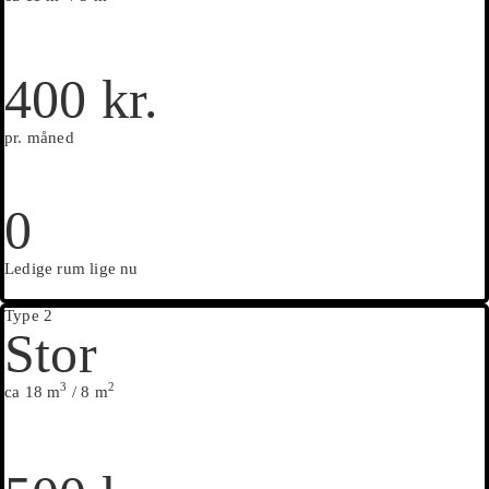
400 kr.
pr. måned
0
Ledige rum lige nu
Type 2
Stor
3
2
ca 18 m
/ 8 m