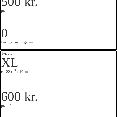
500 kr.
pr. måned
0
Ledige rum lige nu
Type 3
XL
3
2
ca 22 m
/ 10 m
600 kr.
pr. måned